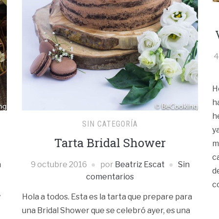
4
H
h
h
SIN CATEGORÍA
y
Tarta Bridal Shower
m
c
n
9 octubre 2016
por
Beatriz Escat
Sin
d
comentarios
c
y
Hola a todos. Esta es la tarta que prepare para
una Bridal Shower que se celebró ayer, es una