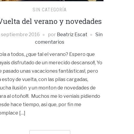
SIN CATEGORÍA
Vuelta del verano y novedades
 septiembre 2016
por
Beatriz Escat
Sin
comentarios
ola a todos, ¿que tal el verano? Espero que
ayais disfrutado de un merecido descanso!!, Yo
e pasado unas vacaciones fantásticas!, pero
a estoy de vuelta, con las pilas cargadas,
ucha ilusión y un monton de novedades de
ara al otoño!!!. Muchos me lo veniais pidiendo
esde hace tiempo, asi que, por fin me
omplace […]