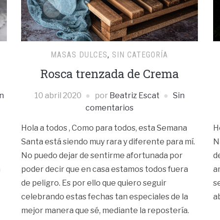
MASAS DULCES
,
SIN CATEGORÍA
Rosca trenzada de Crema
n
10 abril 2020
por
Beatriz Escat
Sin
comentarios
H
Hola a todos , Como para todos, esta Semana
N
Santa está siendo muy rara y diferente para mí.
d
No puedo dejar de sentirme afortunada por
a
n
poder decir que en casa estamos todos fuera
s
de peligro. Es por ello que quiero seguir
a
celebrando estas fechas tan especiales de la
mejor manera que sé, mediante la repostería.