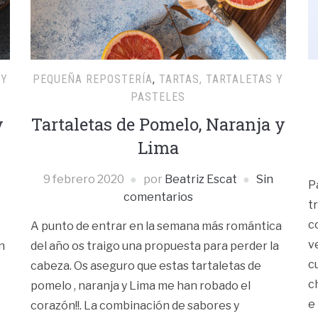
 Y
PEQUEÑA REPOSTERÍA
,
TARTAS, TARTALETAS Y
PASTELES
y
Tartaletas de Pomelo, Naranja y
Lima
9 febrero 2020
por
Beatriz Escat
Sin
P
comentarios
t
c
A punto de entrar en la semana más romántica
v
n
del año os traigo una propuesta para perder la
c
cabeza. Os aseguro que estas tartaletas de
c
pomelo , naranja y Lima me han robado el
e
corazón!!. La combinación de sabores y