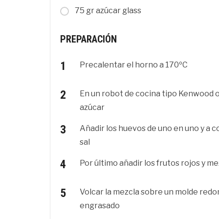
75 gr azúcar glass
PREPARACIÓN
Precalentar el horno a 170ºC
En un robot de cocina tipo Kenwood o 
azúcar
Añadir los huevos de uno en uno y a con
sal
Por último añadir los frutos rojos y m
Volcar la mezcla sobre un molde red
engrasado