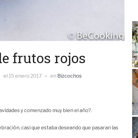
e frutos rojos
el
15 enero 2017
en
Bizcochos
avidades y comenzado muy bien el año?.
ebración, casi que estaba deseando que pasaran las