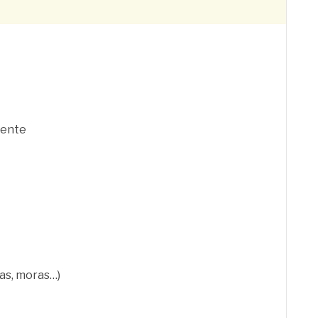
iente
sas, moras…)