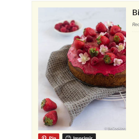
B
Rec
Pin
Imprimir