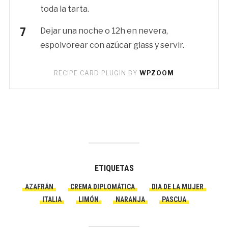
toda la tarta.
Dejar una noche o 12h en nevera,
espolvorear con azúcar glass y servir.
RECIPE CARD PLUGIN BY
WPZOOM
ETIQUETAS
AZAFRÁN
CREMA DIPLOMÁTICA
DIA DE LA MUJER
ITALIA
LIMÓN
NARANJA
PASCUA