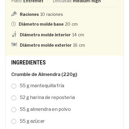
Plato:
Entremet
Dificultad:
medium-high
Raciones
10
raciones
Diámetro molde base
20
cm
Diámetro molde interior
14
cm
Diámetro molde exterior
16
cm
INGREDIENTES
Crumble de Almendra (220g)
55 g mantequilla fría
52 g harina de reposteria
55 g almendra en polvo
55 g azúcar